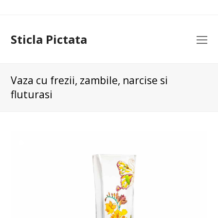
Sticla Pictata
O
Mo
M
Vaza cu frezii, zambile, narcise si
fluturasi