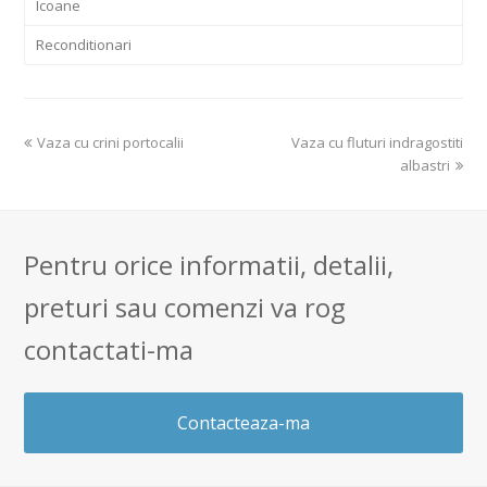
Icoane
Reconditionari
previous
next
Vaza cu crini portocalii
Vaza cu fluturi indragostiti
post:
post:
albastri
Pentru orice informatii, detalii,
preturi sau comenzi va rog
contactati-ma
Contacteaza-ma