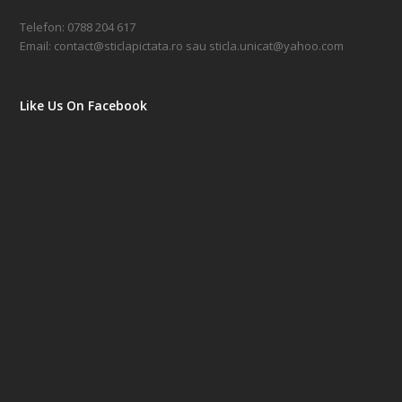
Telefon:
0788 204 617
Email:
contact@sticlapictata.ro
sau
sticla.unicat@yahoo.com
Like Us On Facebook