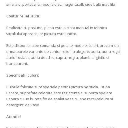
smarald, portocaliu, rosu- violet, magenta,alb sidef, alb mat, lila
Contur relief:
auriu
Realizata cu pasiune, piesa este pictata manual in tehnica
vitraliului aparent, iar pictura este unicat.
Este disponibila pe comanda si pe alte modele, culori, precum si in
urmatoarele variante de contur relief la alegere: auriu, auriu regal,
auriu-rosiatic, auriu deschis, cupru, negru, plumb, argintiu si
transparent.
Specificatii culori:
Culorile folosite sunt speciale pentru pictura pe sticla. Dupa
uscare, suprafata colorata este rezistenta si suporta spalare
usoara cu un burete fin de spalat vase cu apa rece/calduta si
detergenti de vase.
Atentie!