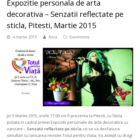
Expozitie personala de arta
decorativa – Senzatii reflectate pe
sticla, Pitesti, Martie 2015
4 martie 2015
Anca
Evenimente
Joi 5 Martie 2015, orele 17.00 voi fi prezenta la Pitesti, cu Sticla
pictata in cadrul primei Expozitii personale de arta decorativa cu
vanzare –
Senzatii reflectate pe sticla
, ce se va desfasura
simultan cu lansarea revistei Totul pentru Viata. Va astept cu drag!