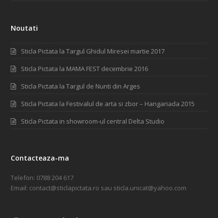
Noutati
Sticla Pictata la Targul Ghidul Miresei martie 2017
Sticla Pictata la MAMA FEST decembrie 2016
Sticla Pictata la Targul de Nunti din Arges
Sticla Pictata la Festivalul de arta si zbor – Hangariada 2015
Sticla Pictata in showroom-ul central Delta Studio
Contacteaza-ma
Telefon:
0788 204 617
Email:
contact@sticlapictata.ro
sau
sticla.unicat@yahoo.com