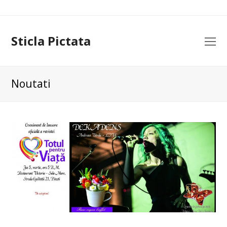
Sticla Pictata
O
Mo
M
Noutati