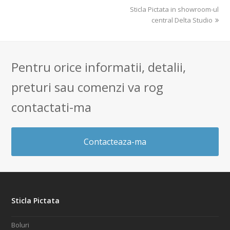
next
Sticla Pictata in showroom-ul
post:
central Delta Studio
Pentru orice informatii, detalii,
preturi sau comenzi va rog
contactati-ma
Contacteaza-ma
Sticla Pictata
Boluri