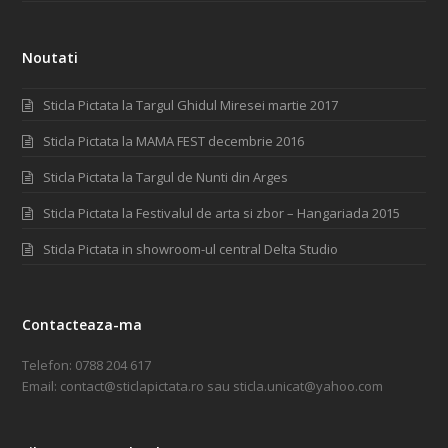
Noutati
Sticla Pictata la Targul Ghidul Miresei martie 2017
Sticla Pictata la MAMA FEST decembrie 2016
Sticla Pictata la Targul de Nunti din Arges
Sticla Pictata la Festivalul de arta si zbor – Hangariada 2015
Sticla Pictata in showroom-ul central Delta Studio
Contacteaza-ma
Telefon:
0788 204 617
Email:
contact@sticlapictata.ro
sau
sticla.unicat@yahoo.com