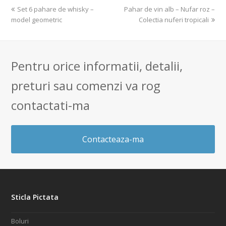
previous
next
Set 6 pahare de whisky –
Pahar de vin alb – Nufar roz –
post:
post:
model geometric
Colectia nuferi tropicali
Pentru orice informatii, detalii,
preturi sau comenzi va rog
contactati-ma
Contacteaza-ma
Sticla Pictata
Boluri