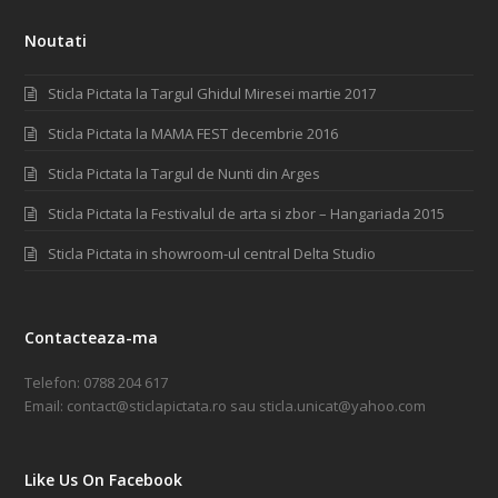
Noutati
Sticla Pictata la Targul Ghidul Miresei martie 2017
Sticla Pictata la MAMA FEST decembrie 2016
Sticla Pictata la Targul de Nunti din Arges
Sticla Pictata la Festivalul de arta si zbor – Hangariada 2015
Sticla Pictata in showroom-ul central Delta Studio
Contacteaza-ma
Telefon:
0788 204 617
Email:
contact@sticlapictata.ro
sau
sticla.unicat@yahoo.com
Like Us On Facebook