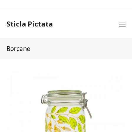
Sticla Pictata
O
Mo
M
Borcane